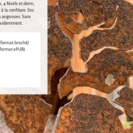
és, 4 Noëls et demi,
à la confiture. Ses
 angoisses. Sans
 évidemment.
format broché)
format ePUB)