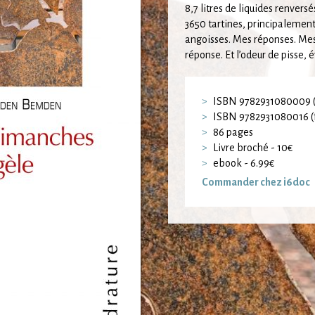
8,7 litres de liquides renvers
3650 tartines, principalement 
angoisses. Mes réponses. Mes
réponse. Et l’odeur de pisse,
ISBN 9782931080009 (
ISBN 9782931080016 (
86 pages
Livre broché - 10€
ebook - 6.99€
Commander chez i6doc