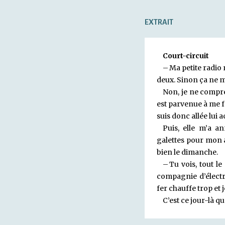
EXTRAIT
Court-circuit
– Ma petite radio n
deux. Sinon ça ne 
Non, je ne compre
est parvenue à me f
suis donc allée lui a
Puis, elle m’a a
galettes pour mon a
bien le dimanche.
– Tu vois, tout le
compagnie d’électri
fer chauffe trop et 
C’est ce jour-là qu