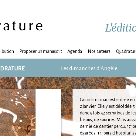
L'édit
ribution
Proposer un manuscrit
Agenda
Nos auteurs
Quadrature
Les dimanches d’Angèle
ADRATURE
Grand-maman est entrée en 
2 janvier. Elle y est décédée 5 
donc 5 fois 52 semaines de les
bisous, de sourires. Mais aus
demie de dentier perdu, 17 jo
égarées, 14 jours d’hospitalis