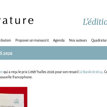
L'édit
ribution
Proposer un manuscrit
Agenda
Nos auteurs
Quadrature
S 2026
st
qui a reçu le prix Littér’halles 2026 pour son recueil
Le Rapide de 9h24
. C
a nouvelle francophone.