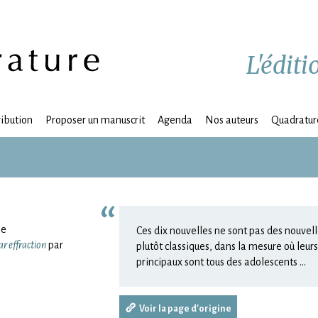
L'édit
ribution
Proposer un manuscrit
Agenda
Nos auteurs
Quadrature
ne
Ces dix nouvelles ne sont pas des nouvell
ar effraction
par
plutôt classiques, dans la mesure où leu
principaux sont tous des adolescents …
Voir la page d'origine