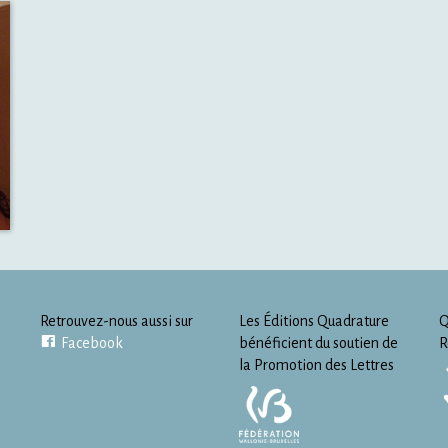
Retrouvez-nous aussi sur
Les Éditions Quadrature
Q
Facebook
bénéficient du soutien de
R
la Promotion des Lettres