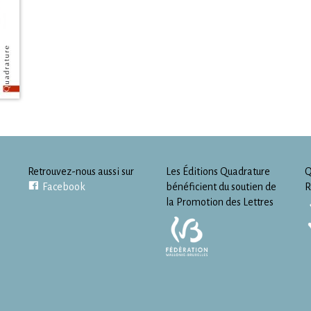
Retrouvez-nous aussi sur
Les Éditions Quadrature
Q
Facebook
bénéficient du soutien de
R
la Promotion des Lettres