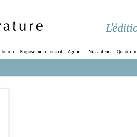
L'édit
ribution
Proposer un manuscrit
Agenda
Nos auteurs
Quadrature