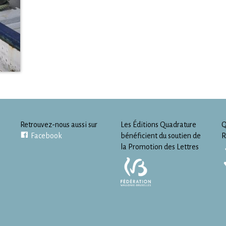
Retrouvez-nous aussi sur
Les Éditions Quadrature
Q
Facebook
bénéficient du soutien de
R
la Promotion des Lettres