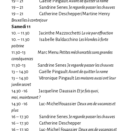
19 – 21 Gaëlle Pingault
Avant de quitter la rame
19 – 21 Sandrine Senes
Je regarde passer les chauves
19 – 21 Catherine Deschepper/Martine Henry
Bruxelles à contrejour
Samedi 11
10. – 11.30 Jacinthe Mazzocchetti
La vie par effraction
10. – 11.30 Isabelle Baldacchino
Les blondes à forte
poitrine
11.30-13 Marc Menu
Petites méchancetés sans grandes
conséquences
11.30-13 Sandrine Senes
Je regarde passer les chauves
13 – 14.30 Gaëlle Pingault
Avant de quitter la rame
13 – 14.30 Véronique Pingault
Les maisons aussi ont leur
jardin secret
14.30 -16 Jacqueline Daussain
Et je fais quoi,
moi, maintenant ?
14.30 -16 Luc-MichelFouassier
Deux ans de vacances et
plus
16 – 17.30 Sandrine Senes
Je regarde passer les chauves
16 – 17.30 Catherine Deschepper
16 – 17.30 Luc-Michel Fouassier
Deux ans de vacances et