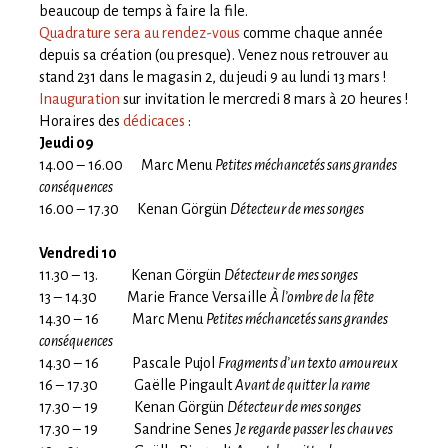
beaucoup de temps à faire la file.
Quadrature sera au rendez-vous
comme chaque année
depuis sa création (ou presque). Venez nous retrouver au
stand 231 dans le magasin 2, du jeudi 9 au lundi 13 mars !
Inauguration
sur invitation le mercredi 8 mars à 20 heures !
Horaires des
dédicaces
:
Jeudi 09
14.00 – 16.00 Marc Menu
Petites méchancetés sans grandes
conséquences
16.00 – 17.30 Kenan Görgün
Détecteur de mes songes
Vendredi 10
11.30 – 13. Kenan Görgün
Détecteur de mes songes
13 – 14.30 Marie France Versaille
À l’ombre de la fête
14.30 – 16 Marc Menu
Petites méchancetés sans grandes
conséquences
14.30 – 16 Pascale Pujol
Fragments d’un texto amoureux
16 – 17.30 Gaëlle Pingault
Avant de quitter la rame
17.30 – 19 Kenan Görgün
Détecteur de mes songes
17.30 – 19 Sandrine Senes
Je regarde passer les chauves