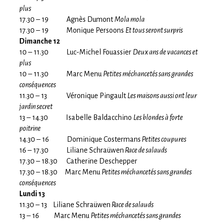
plus
17.30 – 19 Agnès Dumont
Mola mola
17.30 – 19 Monique Persoons
Et tous seront surpris
Dimanche 12
10 – 11.30 Luc-Michel Fouassier
Deux ans de vacances et
plus
10 – 11.30 Marc Menu
Petites méchancetés sans grandes
conséquences
11.30 – 13 Véronique Pingault
Les maisons aussi ont leur
jardin secret
13 – 14.30 Isabelle Baldacchino
Les blondes à forte
poitrine
14.30 – 16 Dominique Costermans
Petites coupures
16 – 17.30 Liliane Schraüwen
Race de salauds
17.30 – 18.30 Catherine Deschepper
17.30 – 18.30 Marc Menu
Petites méchancetés sans grandes
conséquences
Lundi 13
11.30 – 13 Liliane Schraüwen
Race de salauds
13 – 16 Marc Menu
Petites méchancetés sans grandes